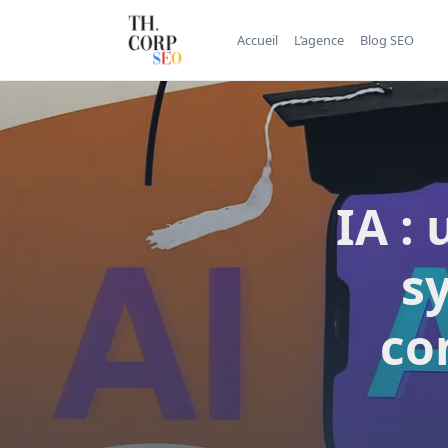
Accueil
L’agence
Blog SEO
IA :
s
co