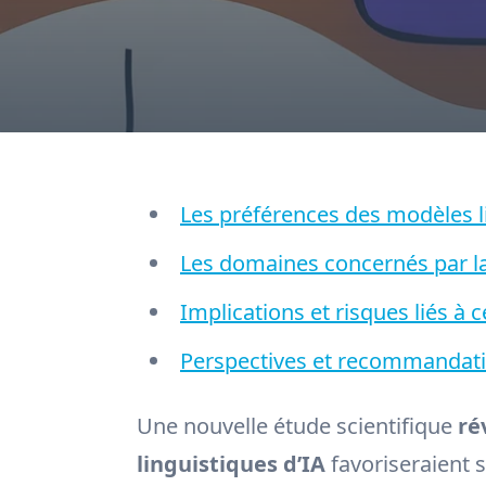
Les préférences des modèles l
Les domaines concernés par la
Implications et risques liés à
Perspectives et recommandatio
Une nouvelle étude scientifique
ré
linguistiques d’IA
favoriseraient 