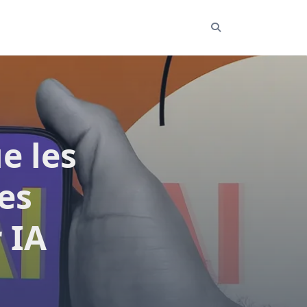
e les
es
 IA