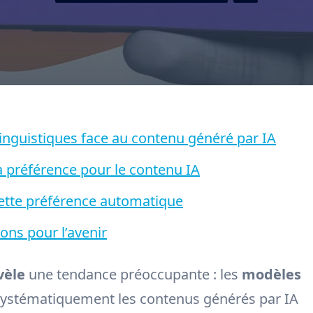
inguistiques face au contenu généré par IA
 préférence pour le contenu IA
 cette préférence automatique
ns pour l’avenir
vèle
une tendance préoccupante : les
modèles
systématiquement les contenus générés par IA