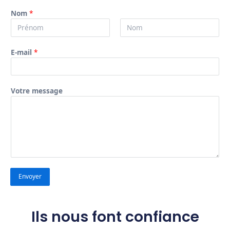
Nom
*
P
N
E-mail
*
r
o
é
m
n
o
Votre message
m
Envoyer
Ils nous font confiance