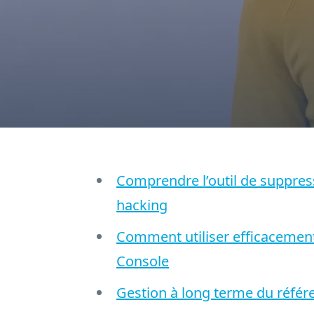
Comprendre l’outil de suppres
hacking
Comment utiliser efficacement
Console
Gestion à long terme du réfé