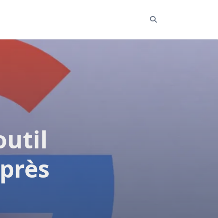
outil
après