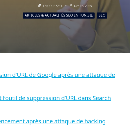
TH.CORP SEO
Oct 16, 2025
ARTICLES & ACTUALITÉS SEO EN TUNISIE
SEO
sion d’URL de Google après une attaque de
 l’outil de suppression d’URL dans Search
rencement après une attaque de hacking