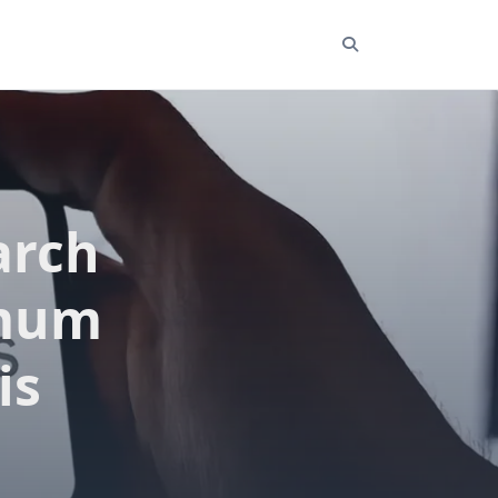
arch
imum
is