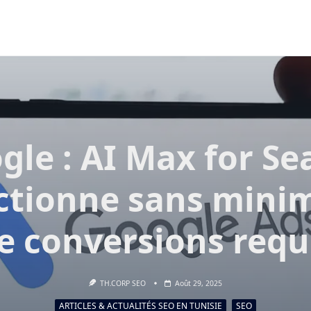
gle : AI Max for Se
ctionne sans min
e conversions requ
TH.CORP SEO
Août 29, 2025
ARTICLES & ACTUALITÉS SEO EN TUNISIE
SEO