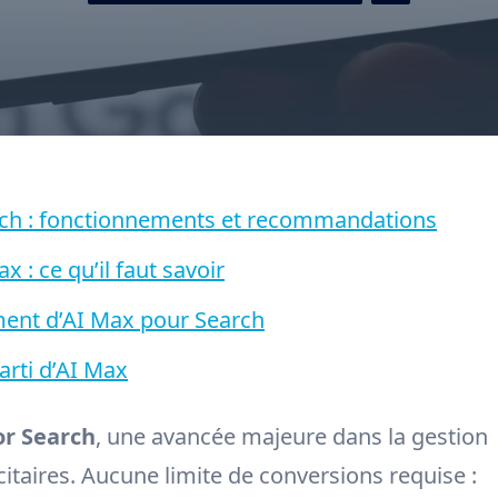
arch : fonctionnements et recommandations
ax : ce qu’il faut savoir
ment d’AI Max pour Search
arti d’AI Max
or Search
, une avancée majeure dans la gestion
taires. Aucune limite de conversions requise :