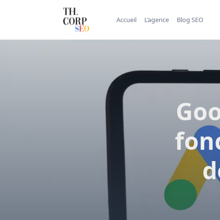
Accueil
L’agence
Blog SEO
Goo
fon
d