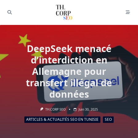
DeepSeek menacé
d’interdiction en
Allemagne pour
transfert illégal de
données
TH.CORP SEO
Juin 30, 2025
ARTICLES & ACTUALITÉS SEO EN TUNISIE
SEO