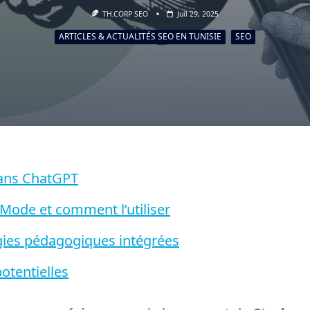
TH.CORP SEO
Juil 29, 2025
ARTICLES & ACTUALITÉS SEO EN TUNISIE
SEO
dans ChatGPT
Mode et comment l’utiliser
égies pédagogiques intégrées
otentielles