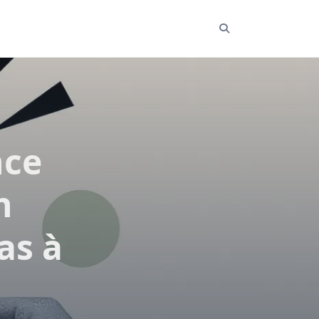
nce
n
as à