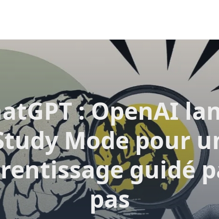
atGPT : OpenAI la
Study Mode pour u
rentissage guidé p
pas