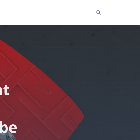
nt
obe