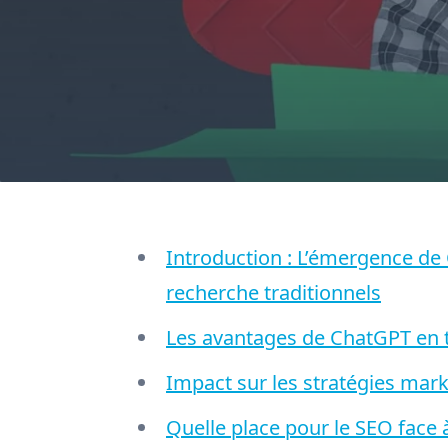
Introduction : L’émergence d
recherche traditionnels
Les avantages de ChatGPT en 
Impact sur les stratégies marke
Quelle place pour le SEO face 