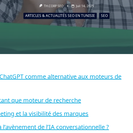
TH.CORP SEO
Juil 14, 2025
ARTICLES & ACTUALITÉS SEO EN TUNISIE
SEO
e ChatGPT comme alternative aux moteurs de
tant que moteur de recherche
ting et la visibilité des marques
à l’avènement de l’IA conversationnelle ?