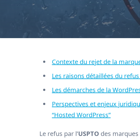
Contexte du rejet de la marq
Les raisons détaillées du refu
Les démarches de la WordPress
Perspectives et enjeux jurid
“Hosted WordPress”
Le refus par l’
USPTO
des marques 