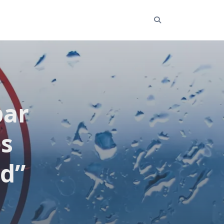
par
s
d”