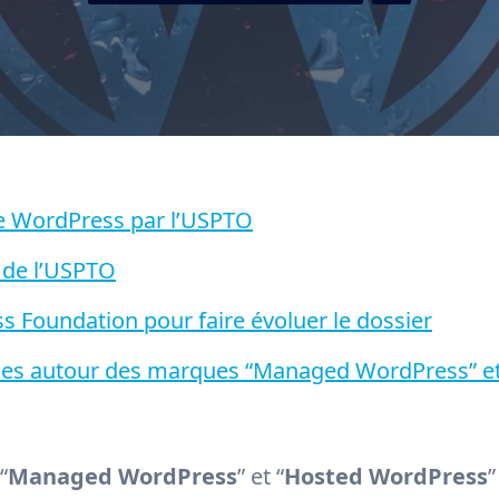
ue WordPress par l’USPTO
s de l’USPTO
 Foundation pour faire évoluer le dossier
iques autour des marques “Managed WordPress” e
“
Managed WordPress
” et “
Hosted WordPress
”