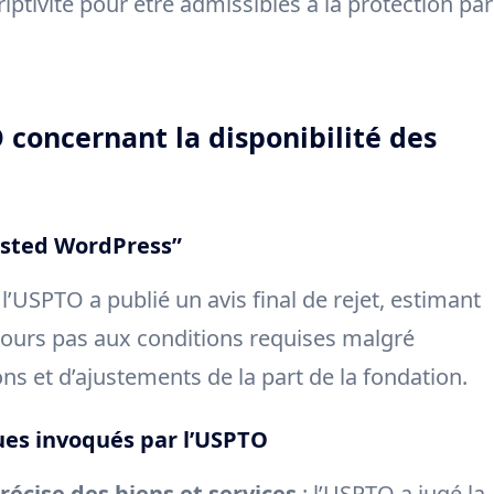
riptivité pour être admissibles à la protection par
concernant la disponibilité des
osted WordPress”
, l’USPTO a publié un avis final de rejet, estimant
jours pas aux conditions requises malgré
ons et d’ajustements de la part de la fondation.
ques invoqués par l’USPTO
récise des biens et services
: l’USPTO a jugé la