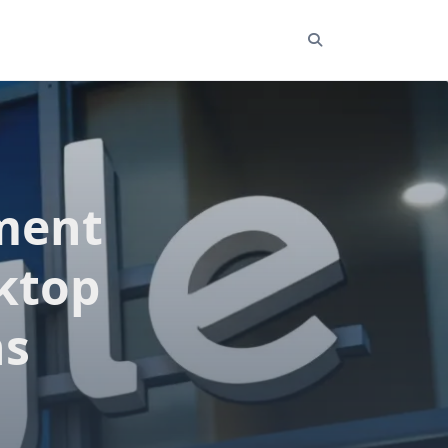
ment
ktop
ns