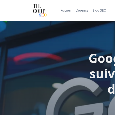
Accueil
L’agence
Blog SEO
Goo
sui
d