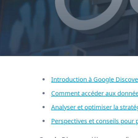
Introduction à Google Discover
Comment accéder aux données
Analyser et optimiser la strat
Perspectives et conseils pour