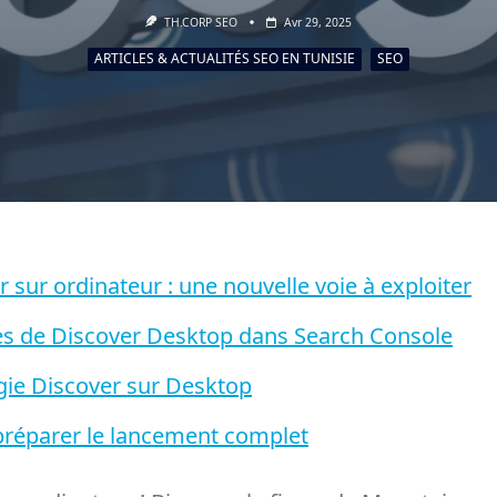
TH.CORP SEO
Avr 29, 2025
ARTICLES & ACTUALITÉS SEO EN TUNISIE
SEO
 sur ordinateur : une nouvelle voie à exploiter
 de Discover Desktop dans Search Console
égie Discover sur Desktop
 préparer le lancement complet