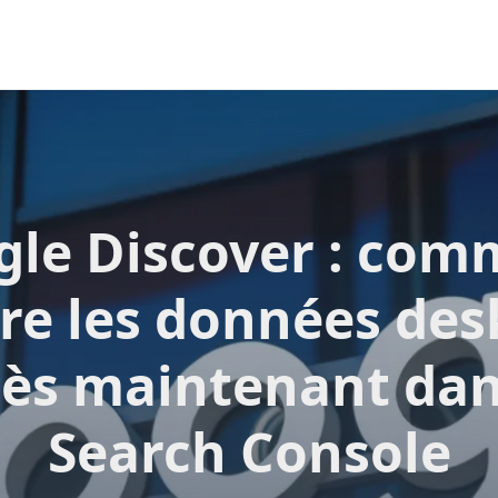
gle Discover : com
vre les données des
ès maintenant da
Search Console