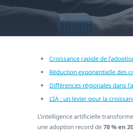
Croissance rapide de l’adoption 
Réduction exponentielle des co
Différences régionales dans l’a
L’IA : un levier pour la croissan
L’intelligence artificielle transfo
une adoption record de
78 % en 2