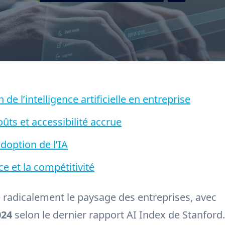
de l’intelligence artificielle en entreprise
ûts et accessibilité accrue
doption de l’IA
ce et la compétitivité
rme radicalement le paysage des entreprises, avec
024
selon le dernier rapport AI Index de Stanford.