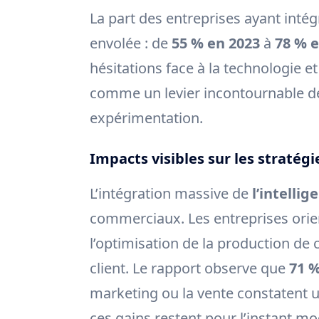
La part des entreprises ayant intégr
envolée : de
55 % en 2023
à
78 % e
hésitations face à la technologie e
comme un levier incontournable d
expérimentation.
Impacts visibles sur les stratég
L’intégration massive de
l’intellig
commerciaux. Les entreprises orient
l’optimisation de la production de 
client. Le rapport observe que
71 %
marketing ou la vente constatent un
ces gains restent pour l’instant mo