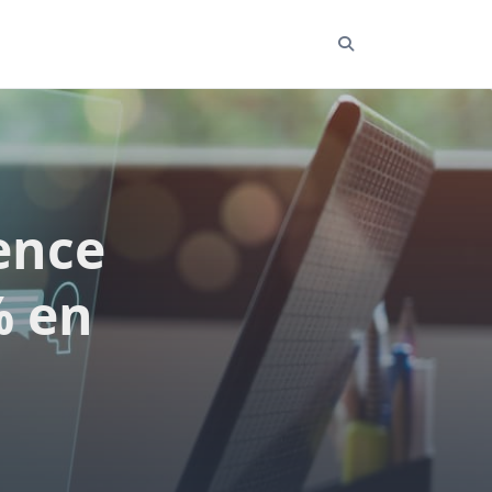
gence
% en